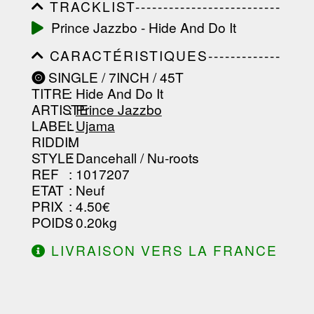
TRACKLIST--------------------------
-----------------------------------------
Prince Jazzbo - Hide And Do It
-----------------------------------------
-----------------------------------------
CARACTÉRISTIQUES-------------
-----------------------------------------
-----------------------------------------
-------------------
SINGLE / 7INCH / 45T
-----------------------------------------
TITRE
: Hide And Do It
-----------------------------------------
-----------------------------------------
ARTISTE
:
Prince Jazzbo
--------------------------------
LABEL
:
Ujama
RIDDIM
:
STYLE
: Dancehall / Nu-roots
REF
: 1017207
ETAT
: Neuf
PRIX
: 4.50€
POIDS
: 0.20kg
LIVRAISON VERS LA FRANCE
OFFERTE À PARTIR DE 130.00€
D'ACHAT.