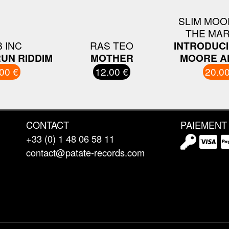
SLIM MOO
THE MAR
 INC
RAS TEO
INTRODUCI
UN RIDDIM
MOTHER
MOORE A
00 €
12.00 €
20.00
CONTACT
PAIEMENT
+33 (0) 1 48 06 58 11
contact@patate-records.com