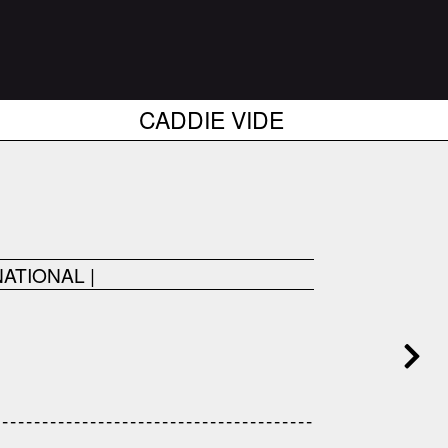
CADDIE VIDE
NATIONAL
|
------------------------------------
---------------------------------------