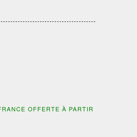
---------------------------------------
---------------------------------
---------------------------------------
---------------------------------------
FRANCE OFFERTE À PARTIR