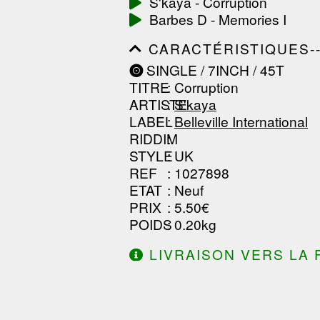
S'kaya - Corruption
------------------------------
Barbes D - Memories I
-----------------
CARACTÉRISTIQUES--------
------------------------------
SINGLE / 7INCH / 45T
------------------------------
TITRE
: Corruption
------------------------------
ARTISTE
:
S'kaya
LABEL
:
Belleville International
RIDDIM
:
STYLE
: UK
REF
: 1027898
ETAT
: Neuf
PRIX
: 5.50€
POIDS
: 0.20kg
LIVRAISON VERS LA 
DE 130.00€ D'ACHAT.