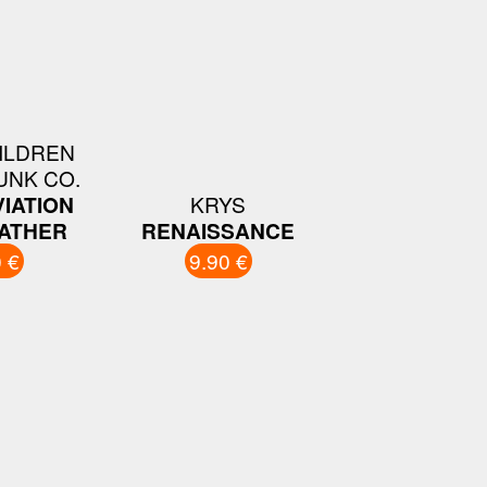
ILDREN
UNK CO.
AVIATION
KRYS
ATHER
RENAISSANCE
 €
9.90 €