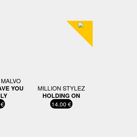
 MALVO
AVE YOU
MILLION STYLEZ
LY
HOLDING ON
 €
14.00 €