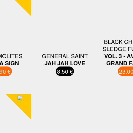
BLACK CH
SLEDGE F
MOLITES
GENERAL SAINT
VOL. 3 - 
 A SIGN
JAH JAH LOVE
GRAND F
90 €
8.50 €
23.00