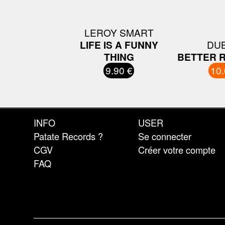
LEROY SMART
LIFE IS A FUNNY
DUB
THING
BETTER R
9.90 €
10.
INFO
USER
Patate Records ?
Se connecter
CGV
Créer votre compte
FAQ