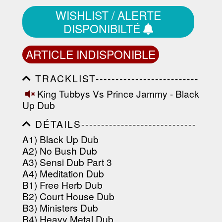
WISHLIST / ALERTE
DISPONIBILTÉ
ARTICLE INDISPONIBLE
TRACKLIST--------------------------
-----------------------------------------
King Tubbys Vs Prince Jammy - Black
-----------------------------------------
Up Dub
-----------------------------------------
-----------------------------------------
DÉTAILS-----------------------------
-------------------
-----------------------------------------
A1) Black Up Dub
-----------------------------------------
A2) No Bush Dub
-----------------------------------------
-----------------------------------------
A3) Sensi Dub Part 3
----------------
A4) Meditation Dub
B1) Free Herb Dub
B2) Court House Dub
B3) Ministers Dub
B4) Heavy Metal Dub