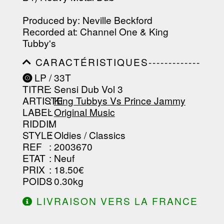
Produced by: Neville Beckford
Recorded at: Channel One & King
Tubby's
CARACTÉRISTIQUES-------------
-----------------------------------------
LP / 33T
-----------------------------------------
TITRE
: Sensi Dub Vol 3
-----------------------------------------
-----------------------------------------
ARTISTE
:
King Tubbys Vs Prince Jammy
--------------------------------
LABEL
:
Original Music
RIDDIM
:
STYLE
: Oldies / Classics
REF
: 2003670
ETAT
: Neuf
PRIX
: 18.50€
POIDS
: 0.30kg
LIVRAISON VERS LA FRANCE
OFFERTE À PARTIR DE 130.00€
D'ACHAT.