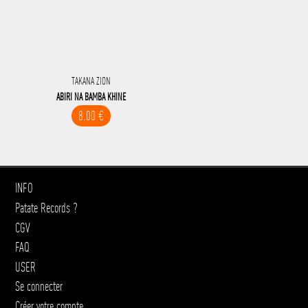
TAKANA ZION
ABIRI NA BAMBA KHINE
8.00 €
INFO
Patate Records ?
CGV
FAQ
USER
Se connecter
Créer votre compte