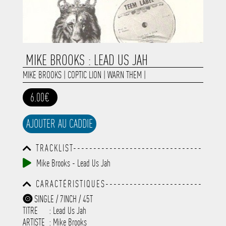
MIKE BROOKS : LEAD US JAH
MIKE BROOKS
|
COPTIC LION
|
WARN THEM
|
6.00€
AJOUTER AU CADDIE
TRACKLIST--------------------------------
-----------------------------------------
Mike Brooks - Lead Us Jah
-----------------------------------------
-----------------------------------------
CARACTÉRISTIQUES------------------------
-----------------------------------------
-----------------------------------------
-------------
SINGLE / 7INCH / 45T
-----------------------------------------
TITRE
: Lead Us Jah
-----------------------------------------
-----------------------------------------
ARTISTE
:
Mike Brooks