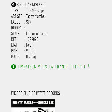
-----------------------------------------
SINGLE / 7INCH / 45T
-----------------------------------------
TITRE
: The Message
-----------------------------------------
-----------------------------------------
ARTISTE
:
Taggy Matcher
---------------------
LABEL
:
Stix
RIDDIM
:
STYLE
: Info manquante
REF
: 1029895
ETAT
: Neuf
PRIX
: 9.00€
POIDS
: 0.20kg
LIVRAISON VERS LA FRANCE OFFERTE À
PARTIR DE 130.00€ D'ACHAT.
ENCORE PLUS DE PATATE RECORDS...