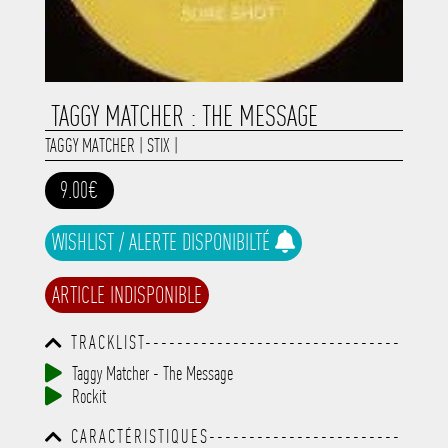
TAGGY MATCHER : THE MESSAGE
TAGGY MATCHER
|
STIX
|
9.00€
WISHLIST / ALERTE DISPONIBILTÉ
ARTICLE INDISPONIBLE
TRACKLIST--------------------------------
-----------------------------------------
Taggy Matcher - The Message
-----------------------------------------
Rockit
-----------------------------------------
-----------------------------------------
CARACTÉRISTIQUES------------------------
-------------