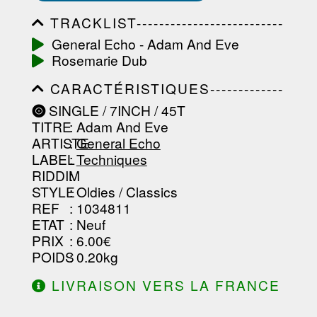
TRACKLIST--------------------------
-----------------------------------------
General Echo - Adam And Eve
-----------------------------------------
Rosemarie Dub
-----------------------------------------
-----------------------------------------
CARACTÉRISTIQUES-------------
-------------------
-----------------------------------------
SINGLE / 7INCH / 45T
-----------------------------------------
TITRE
: Adam And Eve
-----------------------------------------
-----------------------------------------
ARTISTE
:
General Echo
--------------------------------
LABEL
:
Techniques
RIDDIM
:
STYLE
: Oldies / Classics
REF
: 1034811
ETAT
: Neuf
PRIX
: 6.00€
POIDS
: 0.20kg
LIVRAISON VERS LA FRANCE
OFFERTE À PARTIR DE 130.00€
D'ACHAT.