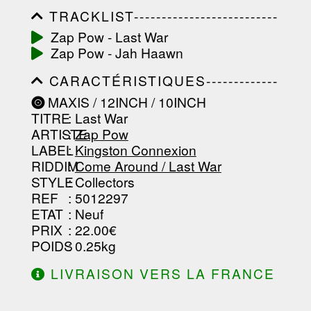
TRACKLIST--------------------------
-----------------------------------------
Zap Pow - Last War
-----------------------------------------
Zap Pow - Jah Haawn
-----------------------------------------
-----------------------------------------
CARACTÉRISTIQUES-------------
-------------------
-----------------------------------------
MAXIS / 12INCH / 10INCH
-----------------------------------------
TITRE
: Last War
-----------------------------------------
-----------------------------------------
ARTISTE
:
Zap Pow
--------------------------------
LABEL
:
Kingston Connexion
RIDDIM
:
Come Around / Last War
STYLE
: Collectors
REF
: 5012297
ETAT
: Neuf
PRIX
: 22.00€
POIDS
: 0.25kg
LIVRAISON VERS LA FRANCE
OFFERTE À PARTIR DE 130.00€
D'ACHAT.