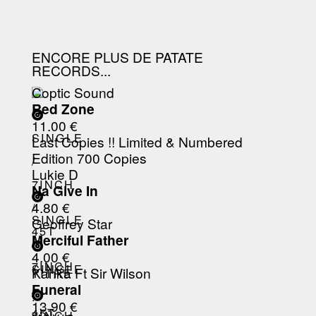
ENCORE PLUS DE PATATE
RECORDS...
Coptic Sound
Red Zone
11.00 €
SINGLE
Last Copies !! Limited & Numbered
Edition 700 Copies
/
Lukie D
7INCH
Na Give In
4.80 €
/
SINGLE
Geoffrey Star
45T
Merciful Father
/
4.00 €
7INCH
SINGLE
Kanka Ft Sir Wilson
TITRE
Funeral
/
/
:
13.90 €
45T
7INCH