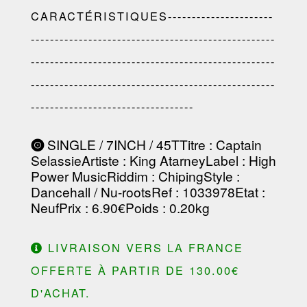
CARACTÉRISTIQUES----------------------
---------------------------------------------------
---------------------------------------------------
---------------------------------------------------
----------------------------------
SINGLE / 7INCH / 45T
Titre
: Captain
Selassie
Artiste
:
King Atarney
Label
:
High
Power Music
Riddim
:
Chiping
Style
:
Dancehall / Nu-roots
Ref
: 1033978
Etat
:
Neuf
Prix
: 6.90€
Poids
: 0.20kg
LIVRAISON VERS LA FRANCE
OFFERTE À PARTIR DE 130.00€
D'ACHAT.