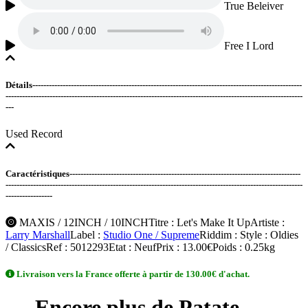
True Beleiver
Free I Lord
Détails--------------------------------------------------------------------------------------------------
------------------------------------------------------------------------------------------------------------
---
Used Record
Caractéristiques------------------------------------------------------------------------------------
------------------------------------------------------------------------------------------------------------
-----------------
MAXIS / 12INCH / 10INCH
Titre
: Let's Make It Up
Artiste
:
Larry Marshall
Label
:
Studio One / Supreme
Riddim
:
Style
: Oldies
/ Classics
Ref
: 5012293
Etat
: Neuf
Prix
: 13.00€
Poids
: 0.25kg
Livraison vers la France offerte à partir de 130.00€ d'achat.
Encore plus de Patate