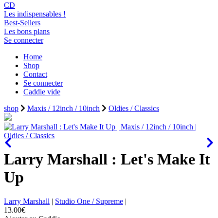
CD
Les indispensables !
Best-Sellers
Les bons plans
Se connecter
Home
Shop
Contact
Se connecter
Caddie vide
shop
Maxis / 12inch / 10inch
Oldies / Classics
Larry Marshall : Let's Make It
Up
Larry Marshall
|
Studio One / Supreme
|
13.00€