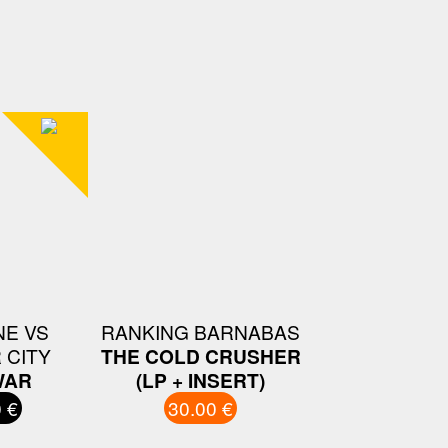
E VS
RANKING BARNABAS
 CITY
THE COLD CRUSHER
WAR
(LP + INSERT)
 €
30.00 €