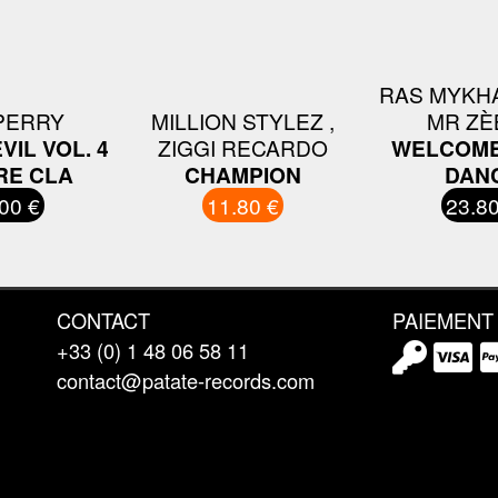
RAS MYKH
PERRY
MILLION STYLEZ ,
MR ZÈ
VIL VOL. 4
ZIGGI RECARDO
WELCOME 
RE CLA
CHAMPION
DAN
00 €
11.80 €
23.80
CONTACT
PAIEMENT
+33 (0) 1 48 06 58 11
contact@patate-records.com