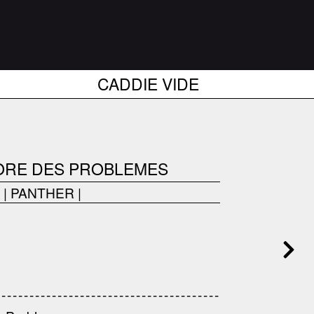
CADDIE VIDE
CORE DES PROBLEMES
|
PANTHER
|
------------------------------------
---------------------------------------