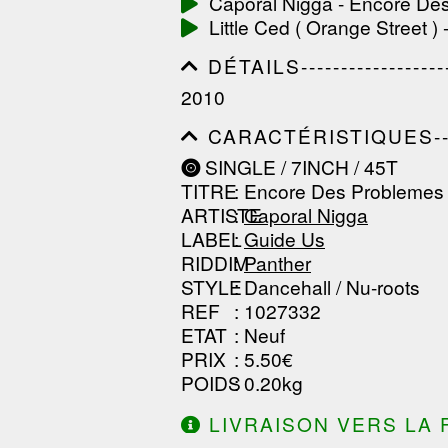
Caporal Nigga - Encore De
------------------------------
Little Ced ( Orange Street )
-----------------
DÉTAILS---------------------
------------------------------
2010
------------------------------
--------------
CARACTÉRISTIQUES--------
------------------------------
SINGLE / 7INCH / 45T
------------------------------
TITRE
: Encore Des Problemes
------------------------------
ARTISTE
:
Caporal Nigga
LABEL
:
Guide Us
RIDDIM
:
Panther
STYLE
: Dancehall / Nu-roots
REF
: 1027332
ETAT
: Neuf
PRIX
: 5.50€
POIDS
: 0.20kg
LIVRAISON VERS LA 
DE 130.00€ D'ACHAT.