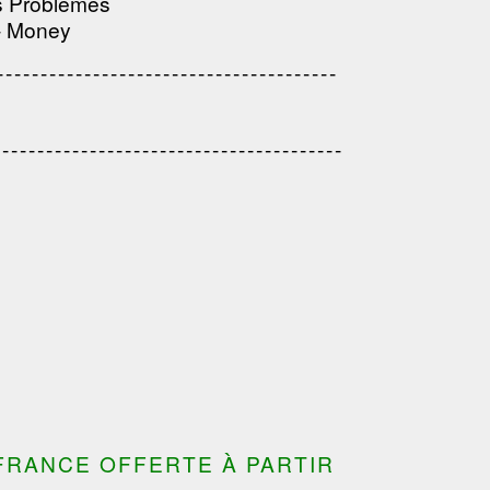
s Problemes
---------------------------------------
 - Money
------------------------------------
---------------------------------------
---------------------------------------
---------------------------------
---------------------------------------
---------------------------------------
FRANCE OFFERTE À PARTIR