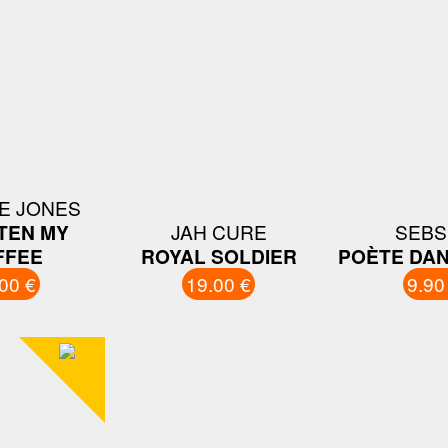
E JONES
TEN MY
JAH CURE
SEBS
FFEE
ROYAL SOLDIER
POÈTE DA
00 €
19.00 €
9.90