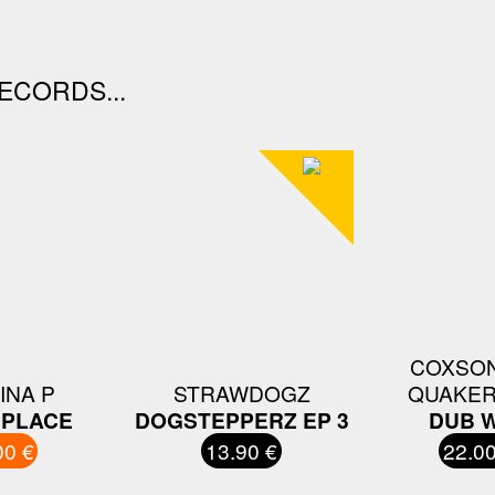
ECORDS...
COXSON
INA P
STRAWDOGZ
QUAKER
 PLACE
DOGSTEPPERZ EP 3
DUB 
00 €
13.90 €
22.00