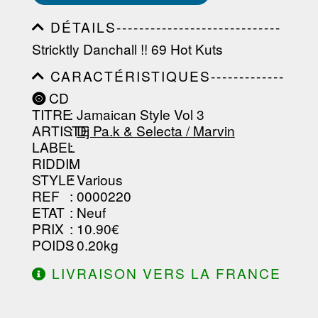
DÉTAILS-----------------------------
-----------------------------------------
Stricktly Danchall !! 69 Hot Kuts
-----------------------------------------
-----------------------------------------
CARACTÉRISTIQUES-------------
-----------------------------------------
-----------------------------------------
----------------
CD
-----------------------------------------
TITRE
: Jamaican Style Vol 3
-----------------------------------------
-----------------------------------------
ARTISTE
:
Dj Pa.k & Selecta / Marvin
--------------------------------
LABEL
:
RIDDIM
:
STYLE
: Various
REF
: 0000220
ETAT
: Neuf
PRIX
: 10.90€
POIDS
: 0.20kg
LIVRAISON VERS LA FRANCE
OFFERTE À PARTIR DE 130.00€
D'ACHAT.