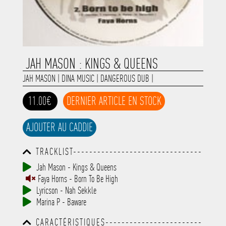
JAH MASON : KINGS & QUEENS
JAH MASON
|
DINA MUSIC
|
DANGEROUS DUB
|
11.00€
DERNIER ARTICLE EN STOCK
AJOUTER AU CADDIE
TRACKLIST--------------------------------
-----------------------------------------
Jah Mason - Kings & Queens
-----------------------------------------
Faya Horns - Born To Be High
-----------------------------------------
-----------------------------------------
Lyricson - Nah Sekkle
-------------
Marina P - Baware
CARACTÉRISTIQUES------------------------