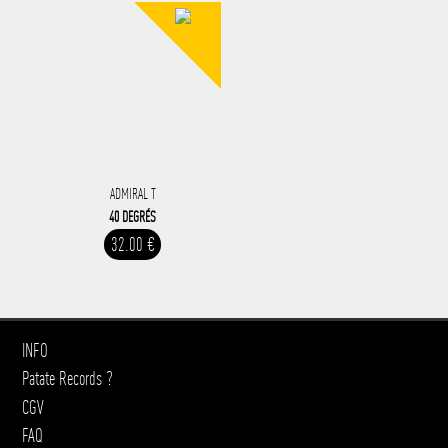
ADMIRAL T
40 DEGRÉS
32.00 €
INFO
Patate Records ?
CGV
FAQ