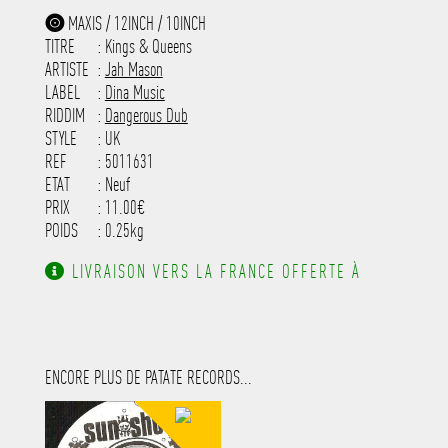
-----------------------------------------
MAXIS / 12INCH / 10INCH
-----------------------------------------
TITRE
: Kings & Queens
-----------------------------------------
-----------------------------------------
ARTISTE
:
Jah Mason
---------------------
LABEL
:
Dina Music
RIDDIM
:
Dangerous Dub
STYLE
: UK
REF
: 5011631
ETAT
: Neuf
PRIX
: 11.00€
POIDS
: 0.25kg
LIVRAISON VERS LA FRANCE OFFERTE À
PARTIR DE 130.00€ D'ACHAT.
ENCORE PLUS DE PATATE RECORDS...