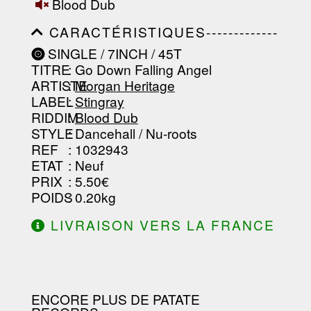
-----------------------------------------
Blood Dub
-------------------
CARACTÉRISTIQUES-------------
-----------------------------------------
SINGLE / 7INCH / 45T
-----------------------------------------
TITRE
: Go Down Falling Angel
-----------------------------------------
-----------------------------------------
ARTISTE
:
Morgan Heritage
--------------------------------
LABEL
:
Stingray
RIDDIM
:
Blood Dub
STYLE
: Dancehall / Nu-roots
REF
: 1032943
ETAT
: Neuf
PRIX
: 5.50€
POIDS
: 0.20kg
LIVRAISON VERS LA FRANCE
OFFERTE À PARTIR DE 130.00€
D'ACHAT.
ENCORE PLUS DE PATATE