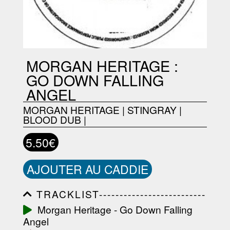
MORGAN HERITAGE :
GO DOWN FALLING
ANGEL
MORGAN HERITAGE
|
STINGRAY
|
BLOOD DUB
|
5.50€
AJOUTER AU CADDIE
TRACKLIST--------------------------
-----------------------------------------
Morgan Heritage - Go Down Falling
-----------------------------------------
Angel
-----------------------------------------