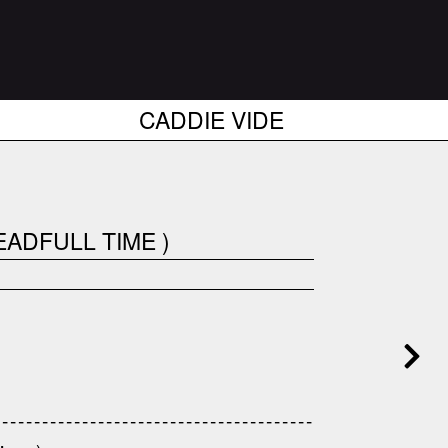
CADDIE VIDE
READFULL TIME )
------------------------------------
---------------------------------------