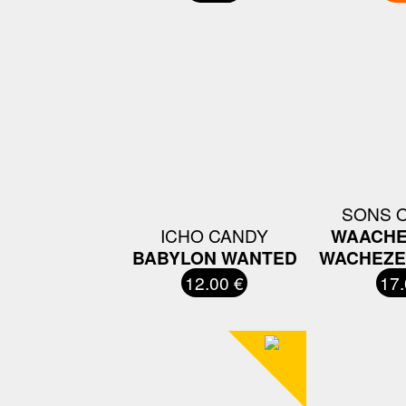
SONS O
ICHO CANDY
WAACHE
BABYLON WANTED
WACHEZE
12.00 €
17.