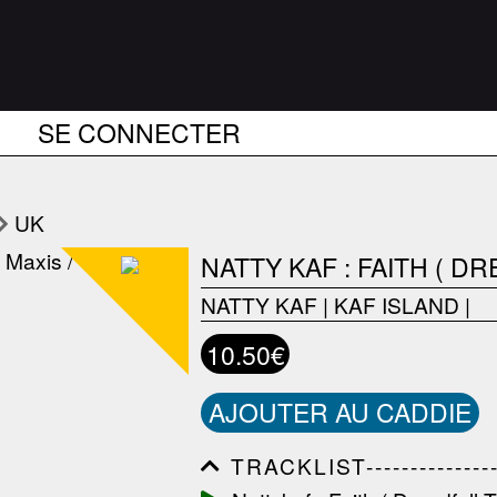
SE CONNECTER
UK
NATTY KAF : FAITH ( D
NATTY KAF
|
KAF ISLAND
|
10.50€
AJOUTER AU CADDIE
TRACKLIST------------------
------------------------------