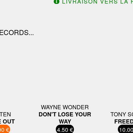
LIVRAISON VERS LA 
DE 130.00€ D'ACHAT.
ECORDS...
WAYNE WONDER
TEN
DON'T LOSE YOUR
TONY S
E OUT
WAY
FREE
90 €
4.50 €
10.00