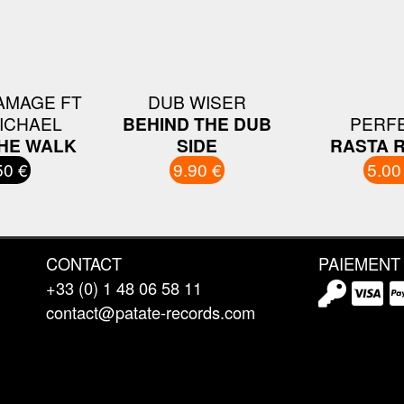
AMAGE FT
DUB WISER
ICHAEL
BEHIND THE DUB
PERF
HE WALK
SIDE
RASTA 
50 €
9.90 €
5.00
CONTACT
PAIEMENT
+33 (0) 1 48 06 58 11
contact@patate-records.com