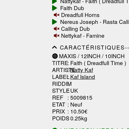
Nattykaf - Faith ( Dreadfull 
------------------------------
Faith Dub
-----------------
Dreadfull Horns
Nereus Joseph - Rasta Call
Calling Dub
Nettykaf - Famine
CARACTÉRISTIQUES--------
------------------------------
MAXIS / 12INCH / 10INCH
------------------------------
TITRE
: Faith ( Dreadfull Time )
------------------------------
ARTISTE
:
Natty Kaf
LABEL
:
Kaf Island
RIDDIM
:
STYLE
: UK
REF
: 5009815
ETAT
: Neuf
PRIX
: 10.50€
POIDS
: 0.25kg