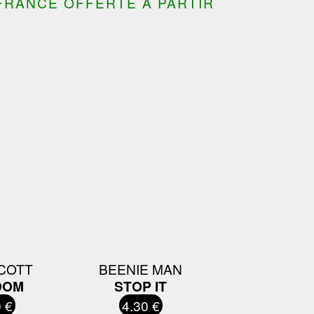
FRANCE OFFERTE À PARTIR
COTT
BEENIE MAN
DOM
STOP IT
 €
4.30 €