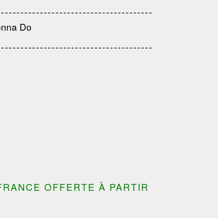
------------------------------------
---------------------------------------
onna Do
---------------------------------------
---------------------------------
---------------------------------------
---------------------------------------
FRANCE OFFERTE À PARTIR