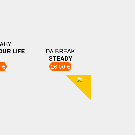
NARY
OUR LIFE
DA BREAK
P
STEADY
 €
26.00 €