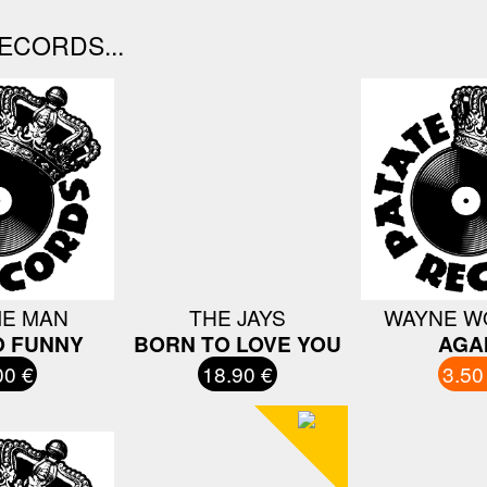
ECORDS...
IE MAN
THE JAYS
WAYNE W
O FUNNY
BORN TO LOVE YOU
AGA
00 €
18.90 €
3.50