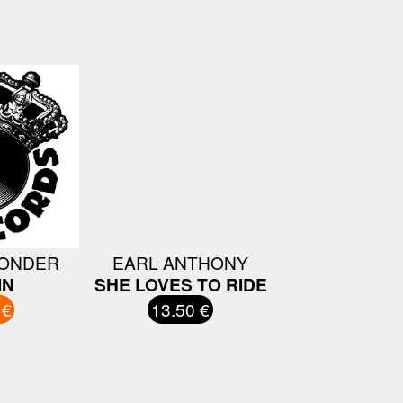
ONDER
EARL ANTHONY
IN
SHE LOVES TO RIDE
 €
13.50 €