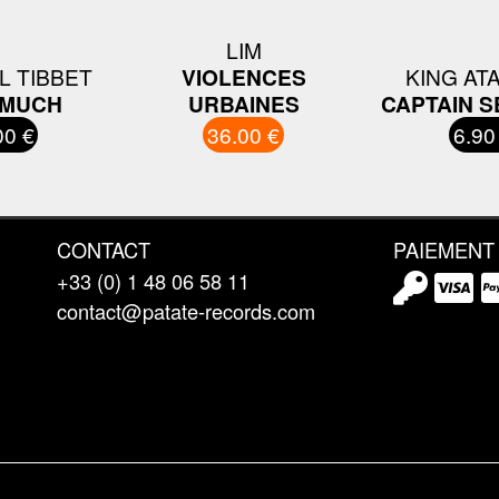
LIM
L TIBBET
VIOLENCES
KING AT
 MUCH
URBAINES
CAPTAIN S
00 €
36.00 €
6.90
CONTACT
PAIEMENT
+33 (0) 1 48 06 58 11
contact@patate-records.com