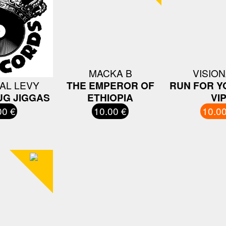
MACKA B
VISIO
AL LEVY
THE EMPEROR OF
RUN FOR Y
UG JIGGAS
ETHIOPIA
VI
00 €
10.00 €
10.00