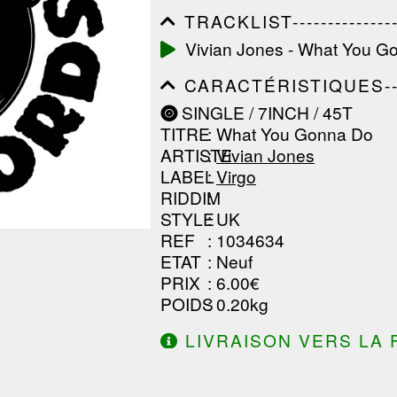
TRACKLIST------------------
------------------------------
Vivian Jones - What You G
------------------------------
-----------------
CARACTÉRISTIQUES--------
------------------------------
SINGLE / 7INCH / 45T
------------------------------
TITRE
: What You Gonna Do
------------------------------
ARTISTE
:
Vivian Jones
LABEL
:
Virgo
RIDDIM
:
STYLE
: UK
REF
: 1034634
ETAT
: Neuf
PRIX
: 6.00€
POIDS
: 0.20kg
LIVRAISON VERS LA 
DE 130.00€ D'ACHAT.