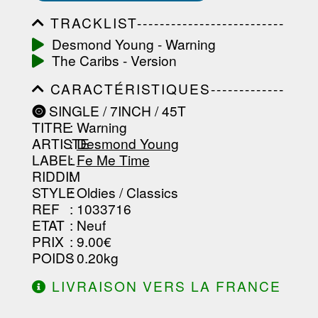
TRACKLIST--------------------------
-----------------------------------------
Desmond Young - Warning
-----------------------------------------
The Caribs - Version
-----------------------------------------
-----------------------------------------
CARACTÉRISTIQUES-------------
-------------------
-----------------------------------------
SINGLE / 7INCH / 45T
-----------------------------------------
TITRE
: Warning
-----------------------------------------
-----------------------------------------
ARTISTE
:
Desmond Young
--------------------------------
LABEL
:
Fe Me Time
RIDDIM
:
STYLE
: Oldies / Classics
REF
: 1033716
ETAT
: Neuf
PRIX
: 9.00€
POIDS
: 0.20kg
LIVRAISON VERS LA FRANCE
OFFERTE À PARTIR DE 130.00€
D'ACHAT.