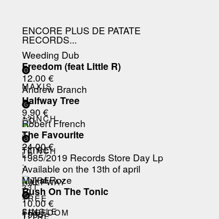
ENCORE PLUS DE PATATE
RECORDS...
Weeding Dub
Freedom (feat Little R)
12.00 €
MAXIS
Andrew Branch
Halfway Tree
/
9.90 €
12INCH
CD
Robert Ffrench
The Favourite
/
24.00 €
TITRE
10INCH
LP
1985/2019 Records Store Day Lp
:
Available on the 13th of april
/
Mykal Roze
TITRE
HALFWAY
33T
Rush On The Tonic
:
TREE
10.00 €
SINGLE
FREEDOM
1995
TITRE