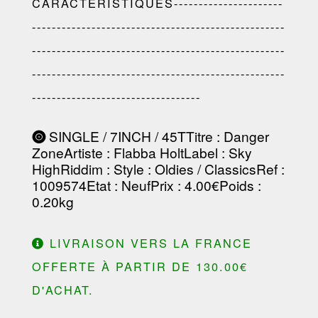
CARACTÉRISTIQUES----------------------
---------------------------------------------------
---------------------------------------------------
---------------------------------------------------
----------------------------------
SINGLE / 7INCH / 45T
Titre
: Danger
Zone
Artiste
:
Flabba Holt
Label
:
Sky
High
Riddim
:
Style
: Oldies / Classics
Ref
:
1009574
Etat
: Neuf
Prix
: 4.00€
Poids
:
0.20kg
LIVRAISON VERS LA FRANCE
OFFERTE À PARTIR DE 130.00€
D'ACHAT.