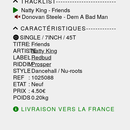
TRACKLIST--------------------------
-----------------------------------------
Natty King - Friends
-----------------------------------------
Donovan Steele - Dem A Bad Man
-----------------------------------------
-----------------------------------------
CARACTÉRISTIQUES-------------
-------------------
-----------------------------------------
SINGLE / 7INCH / 45T
-----------------------------------------
TITRE
: Friends
-----------------------------------------
-----------------------------------------
ARTISTE
:
Natty King
--------------------------------
LABEL
:
Redbud
RIDDIM
:
Prosper
STYLE
: Dancehall / Nu-roots
REF
: 1025088
ETAT
: Neuf
PRIX
: 4.50€
POIDS
: 0.20kg
LIVRAISON VERS LA FRANCE
OFFERTE À PARTIR DE 130.00€
D'ACHAT.