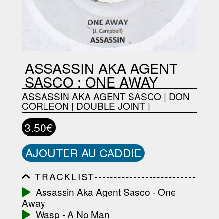
ASSASSIN AKA AGENT
SASCO : ONE AWAY
ASSASSIN AKA AGENT SASCO
|
DON
CORLEON
|
DOUBLE JOINT
|
3.50€
AJOUTER AU CADDIE
TRACKLIST--------------------------
-----------------------------------------
Assassin Aka Agent Sasco - One
-----------------------------------------
Away
-----------------------------------------
-----------------------------------------
Wasp - A No Man