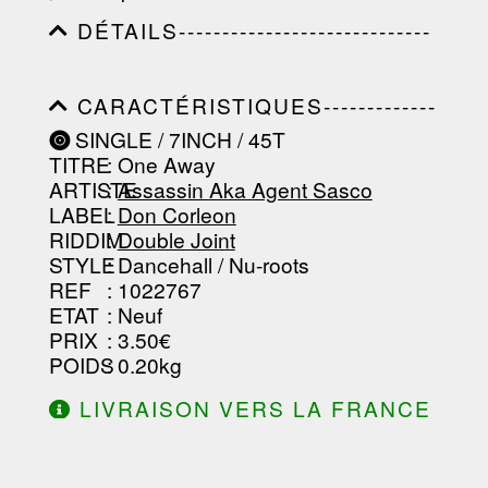
-------------------
DÉTAILS-----------------------------
-----------------------------------------
-----------------------------------------
-----------------------------------------
CARACTÉRISTIQUES-------------
-----------------------------------------
-----------------------------------------
----------------
SINGLE / 7INCH / 45T
-----------------------------------------
TITRE
: One Away
-----------------------------------------
-----------------------------------------
ARTISTE
:
Assassin Aka Agent Sasco
--------------------------------
LABEL
:
Don Corleon
RIDDIM
:
Double Joint
STYLE
: Dancehall / Nu-roots
REF
: 1022767
ETAT
: Neuf
PRIX
: 3.50€
POIDS
: 0.20kg
LIVRAISON VERS LA FRANCE
OFFERTE À PARTIR DE 130.00€
D'ACHAT.