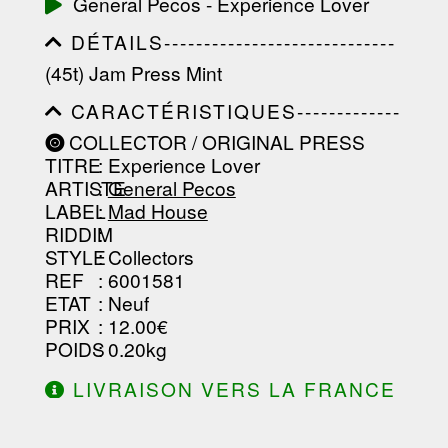
General Pecos - Experience Lover
-----------------------------------------
-----------------------------------------
DÉTAILS-----------------------------
-----------------------------------------
-----------------------------------------
-------------------
(45t) Jam Press Mint
-----------------------------------------
-----------------------------------------
CARACTÉRISTIQUES-------------
-----------------------------------------
-----------------------------------------
----------------
COLLECTOR / ORIGINAL PRESS
-----------------------------------------
TITRE
: Experience Lover
-----------------------------------------
-----------------------------------------
ARTISTE
:
General Pecos
--------------------------------
LABEL
:
Mad House
RIDDIM
:
STYLE
: Collectors
REF
: 6001581
ETAT
: Neuf
PRIX
: 12.00€
POIDS
: 0.20kg
LIVRAISON VERS LA FRANCE
OFFERTE À PARTIR DE 130.00€
D'ACHAT.