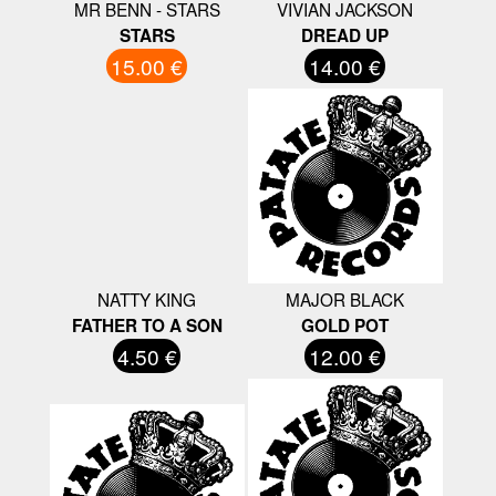
MR BENN - STARS
VIVIAN JACKSON
STARS
DREAD UP
15.00 €
14.00 €
NATTY KING
MAJOR BLACK
FATHER TO A SON
GOLD POT
4.50 €
12.00 €