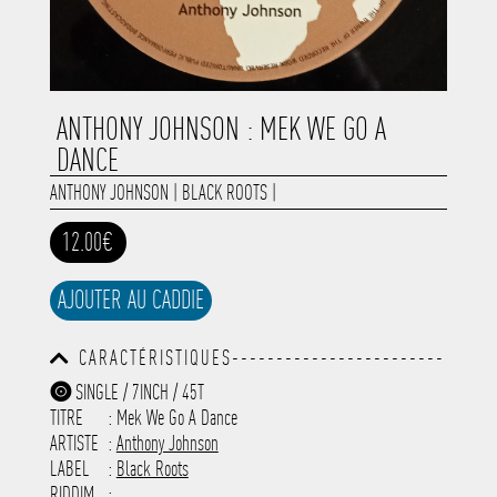
ANTHONY JOHNSON : MEK WE GO A
DANCE
ANTHONY JOHNSON
|
BLACK ROOTS
|
12.00€
AJOUTER AU CADDIE
CARACTÉRISTIQUES------------------------
-----------------------------------------
SINGLE / 7INCH / 45T
-----------------------------------------
TITRE
: Mek We Go A Dance
-----------------------------------------
-----------------------------------------
ARTISTE
:
Anthony Johnson
---------------------
LABEL
:
Black Roots
RIDDIM
: