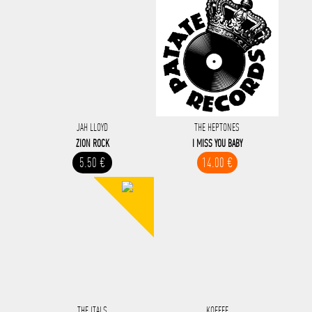
JAH LLOYD
THE HEPTONES
ZION ROCK
I MISS YOU BABY
5.50 €
14.00 €
THE ITALS
KOFFEE