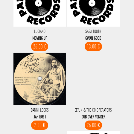
LUCIANO
SABA TOOTH
MOVING UP
GWAN GOOD
26.00 €
13.00 €
DANNI LOCKS
EEYUN & THE CO OPERATORS
JAH FAR-I
DUB OVER YONDER
7.00 €
26.00 €