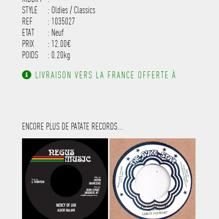
STYLE
: Oldies / Classics
REF
: 1035027
ETAT
: Neuf
PRIX
: 12.00€
POIDS
: 0.20kg
LIVRAISON VERS LA FRANCE OFFERTE À
PARTIR DE 130.00€ D'ACHAT.
ENCORE PLUS DE PATATE RECORDS...