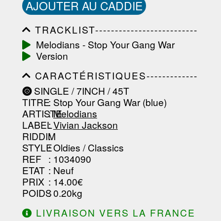
AJOUTER AU CADDIE
TRACKLIST--------------------------
-----------------------------------------
Melodians - Stop Your Gang War
-----------------------------------------
Version
-----------------------------------------
-----------------------------------------
CARACTÉRISTIQUES-------------
-------------------
-----------------------------------------
SINGLE / 7INCH / 45T
-----------------------------------------
TITRE
: Stop Your Gang War (blue)
-----------------------------------------
-----------------------------------------
ARTISTE
:
Melodians
--------------------------------
LABEL
:
Vivian Jackson
RIDDIM
:
STYLE
: Oldies / Classics
REF
: 1034090
ETAT
: Neuf
PRIX
: 14.00€
POIDS
: 0.20kg
LIVRAISON VERS LA FRANCE