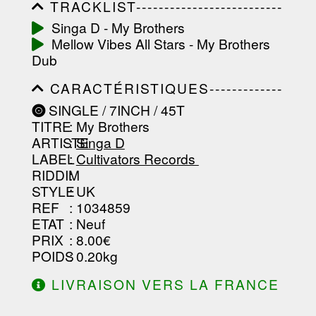
TRACKLIST--------------------------
-----------------------------------------
Singa D - My Brothers
-----------------------------------------
Mellow Vibes All Stars - My Brothers
-----------------------------------------
-----------------------------------------
Dub
-------------------
CARACTÉRISTIQUES-------------
-----------------------------------------
SINGLE / 7INCH / 45T
-----------------------------------------
TITRE
: My Brothers
-----------------------------------------
-----------------------------------------
ARTISTE
:
Singa D
--------------------------------
LABEL
:
Cultivators Records ‎
RIDDIM
:
STYLE
: UK
REF
: 1034859
ETAT
: Neuf
PRIX
: 8.00€
POIDS
: 0.20kg
LIVRAISON VERS LA FRANCE
OFFERTE À PARTIR DE 130.00€
D'ACHAT.