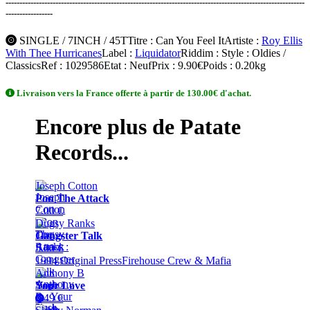
------------------------------------------------------------------------------------------------------------
-----------------
SINGLE / 7INCH / 45T
Titre
: Can You Feel It
Artiste
:
Roy Ellis
With Thee Hurricanes
Label
:
Liquidator
Riddim
:
Style
: Oldies /
Classics
Ref
: 1029586
Etat
: Neuf
Prix
: 9.90€
Poids
: 0.20kg
Livraison vers la France offerte à partir de 130.00€ d'achat.
Encore plus de Patate
Records...
Joseph Cotton
Pon The Attack
7.00 €
Dugsy Ranks
Gangster Talk
5.00 €
1994 Original PressFirehouse Crew & Mafia
Anthony B
Your Love
Single
/
3.49 €
7inch
Single