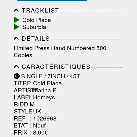
TRACKLIST--------------------------
-----------------------------------------
Cold Place
-----------------------------------------
Suburbia
-----------------------------------------
-----------------------------------------
DÉTAILS-----------------------------
-------------------
-----------------------------------------
Limited Press Hand Numbered 500
-----------------------------------------
Copies
-----------------------------------------
-----------------------------------------
CARACTÉRISTIQUES-------------
----------------
-----------------------------------------
SINGLE / 7INCH / 45T
-----------------------------------------
TITRE
: Cold Place
-----------------------------------------
-----------------------------------------
ARTISTE
:
Marina P
--------------------------------
LABEL
:
Homeys
RIDDIM
:
STYLE
: UK
REF
: 1026968
ETAT
: Neuf
PRIX
: 8.00€