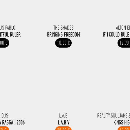
US PABLO
THE SHADES
ALTON E
HTFUL RULER
BRINGING FREEDOM
IF I COULD RUL
.00 €
10.00 €
12.90
RIOUS
L.A.B
REALITY SOULJAHS 
 RAGGA ! 2006
L.A.B V
KINGS HI