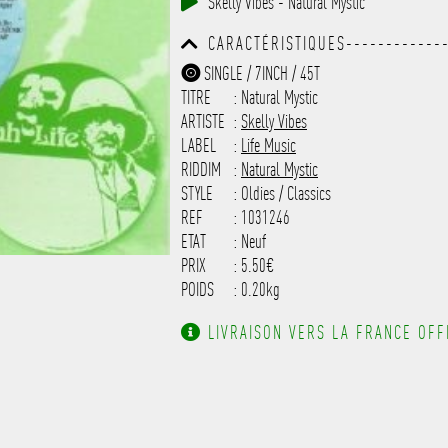
Skelly Vibes - Natural Mystic
------------------------------
-----------
CARACTÉRISTIQUES-------------
------------------------------
SINGLE / 7INCH / 45T
------------------------------
TITRE
: Natural Mystic
-------------------
ARTISTE
:
Skelly Vibes
LABEL
:
Life Music
RIDDIM
:
Natural Mystic
STYLE
: Oldies / Classics
REF
: 1031246
ETAT
: Neuf
PRIX
: 5.50€
POIDS
: 0.20kg
LIVRAISON VERS LA FRANCE OFFE