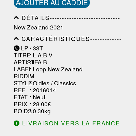
AJOUTER AU CADDIE
DÉTAILS-----------------------------
-----------------------------------------
New Zealand 2021
-----------------------------------------
-----------------------------------------
CARACTÉRISTIQUES-------------
-----------------------------------------
-----------------------------------------
----------------
LP / 33T
-----------------------------------------
TITRE
: L.A.B V
-----------------------------------------
-----------------------------------------
ARTISTE
:
L.A.B
--------------------------------
LABEL
:
Loop New Zealand
RIDDIM
:
STYLE
: Oldies / Classics
REF
: 2016014
ETAT
: Neuf
PRIX
: 28.00€
POIDS
: 0.30kg
LIVRAISON VERS LA FRANCE
OFFERTE À PARTIR DE 130.00€
D'ACHAT.