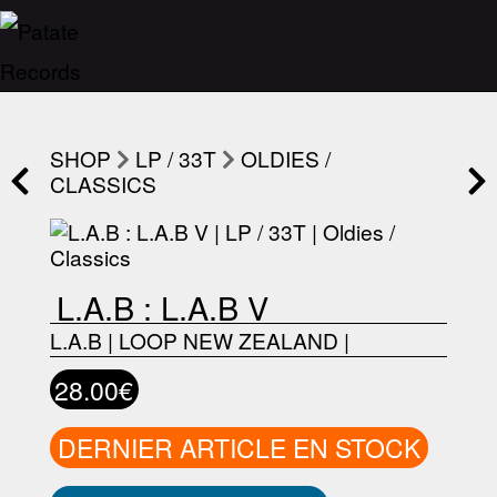
SHOP
LP / 33T
OLDIES /
CLASSICS
L.A.B : L.A.B V
L.A.B
|
LOOP NEW ZEALAND
|
28.00€
DERNIER ARTICLE EN STOCK